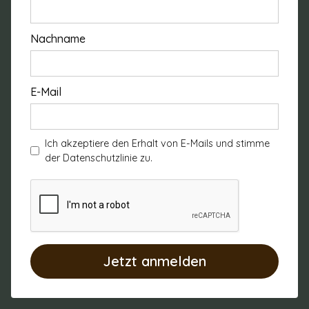
Kontakt
076 309 18 11
Nachname
mail@irisselby.ch
Newsletter Anmeldung
E-Mail
Angebote
Erziehungsberatung
Ich akzeptiere den Erhalt von E-Mails und stimme
der Datenschutzlinie zu.
Familienberatung
Schulkrise
ADHS/ASS Begleitung
Coaching
Supervision
Reiki Behandlung und Ausbildung
Kurse & Ausbildungen